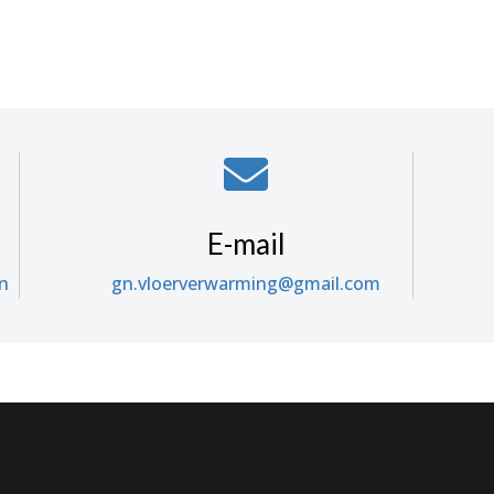
*

E-mail
en
gn.vloerverwarming@gmail.com