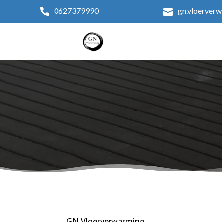
0627379990
gn.vloerver


GN Vloerverwarming